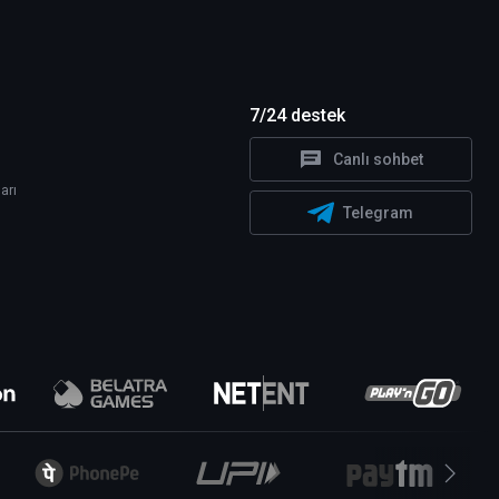
7/24 destek
Canlı sohbet
arı
Telegram