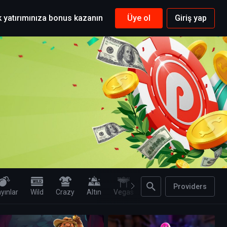
lk yatırımınıza bonus kazanın
Üye ol
Giriş yap
Providers
yınlar
Wild
Crazy
Altın
Vegas
Popüler
Elmaslar
M