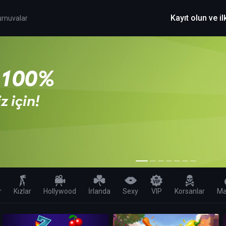
Kayıt olun ve i
urnuvalar
 100%
z için!
r
Kızlar
Hollywood
İrlanda
Sexy
VIP
Korsanlar
Ma