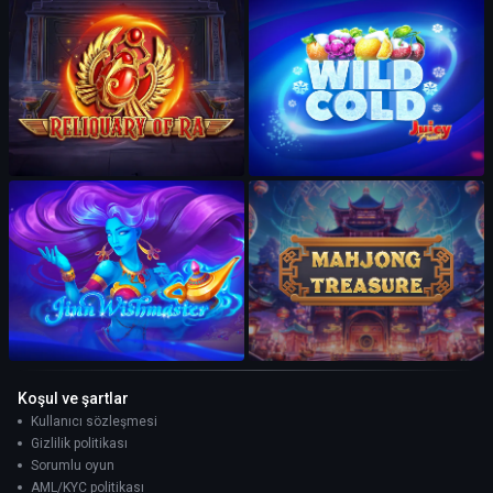
Koşul ve şartlar
Kullanıcı sözleşmesi
Gizlilik politikası
Sorumlu oyun
AML/KYC politikası